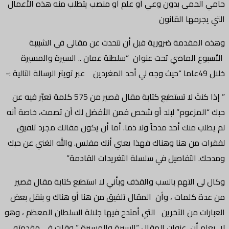
حامي الحمى بدون وعي أو علم أو منصب يتطلب منه هذه الأعمال
التي يجرمها القانون
وهذه المقدمة ضرورية قبل أن نتحدث عن مقالى في الشبيبة
الأسبوع الماضي تحت عنوان “سلطنة عمان .. السيرة والمسيرة
خلال 49عاما “حيث وجه لي أحد المغردين عبر تويتر الرسالة التالية :-
” إذا كنتَ لا تستطيع كتابة مقال قصير من 575 كلمة تعبّر فيه عن
حبك “المزعوم” لبلد أو شخص فمن الأفضل لك أن تصمت، خاصة أنه
لم يطلب منك أحد مدحاً ولا ذما. أما أن يكون مقالك مجرد تلفيق
لفقرات من هنا وهناك فهذا يعني أنك مفلس. والله الغني عن حبك
ومدحك. التفاصيل في سلسلة التغريدات القادمة”
وكال لى التهم بالسب والقذف وبأني لا استطيع كتابة مقال قصير
من عدة كلمات ، وأن المقال تلفيق من هنا أو هناك و بنقل بعض
العبارات من الآخرين التي أمتدح فيها جلالة السلطان المعظم ، وهو
لا يعلم أن عنوان المقال “السيرة والمسيرة ” وقلت في مقدمته