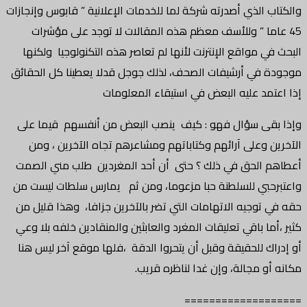
والكتاب الذي أصدرته شركة لما للخدمات الإعلانية ” قابوس وإنجازات
45 عاما ” وللأسف معظم هذه المقالات لا توجد على مؤشرات
البحث في مواقع الإنترنت لأنها لم تعاصر هذه التكنولوجيا ولكنها
موجودة في أرشيفات الصحف، لذلك جوجل قدلا يعطينا كل الحقائق
إذا اعتمد عليه البعض في استيقاء المعلومات
وإذا بقى سؤال فهو : كيف ينصب البعض من أنفسهم قيما على
الآخرين وعلى آرائهم وكتاباتهم ومشاعرهم تجاه الآخرين ، ومن
أعطاهم الحق في ذلك ؟ حتى أن أحد المغردين طلب مني الصمت
واعتبرحبي للسلطنة حبا مزعوما، ومن ثم يمارس سلطات ليست من
حقه في توجيه الاتهامات التي تضر بالآخرين جزافا، وهذا قليل من
كثير ،أما باقي تعليقات المغرد والعابثين والمنقادين خلفه بلا وعي
أو إدراك للحقيقة وقبل أن يتحروا الدقة ،فلها موقع آخر ليس هنا
مكانه أو مجالة، وإن غدا لناظره قريب.
===================