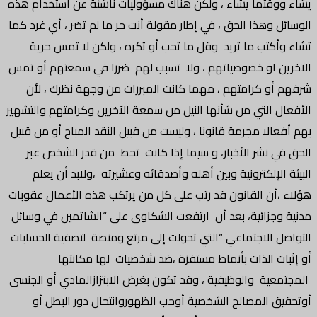
يشاء ووقتما يشاء ، ولكن هناك مسؤوليات ناشئة عن استخدام هذه
الوسائل وهذا الحق ، في إطار مقولة أنت حر ما لم تضر ، أي غرد كما
تشاء وأكتب ما تريد وقل ما تحب أو تكره ، ولكن لا تمس حرية
الآخرين او خصوصياتهم ، ولا تسبب لهم ضررا في سمعتهم أو تمس
شرفهم أو كرامتهم ، مهما كانت المبررات من وجهة نظرك ، لأن
الأفعال التي من شأنها النيل من سمعة الآخرين وكرامتهم والتشهير
بهم أفعالا مجرمة قانونا ، وليست من قبيل النقد المباح أو من قبيل
الحق في نشر الأخبار، و سيما إذا كانت تحط من قدر الشخص عبر
البيئة الإلكترونية وبين أهله وأصدقائه وعشيرته ،ولابد أن يعلم
هؤلاء ،أن القانون قد رتب على كل من يرتكب هذه الأعمال عقوبات
مدنية وجزائية، بعد أن ارتفعت الشكاوى على “الشاتمين في وسائل
التواصل الاجتماعي “التي تحولت إلى مرتع ومنصة لتصفية الحسابات
أو إثبات الذات بأنماط مستفزة ،ضد شخصيات لها مكانتها
المجتمعية والوظيفية ، وقد تكون بغرض الابتزازالمادي أو الجنسى
أوتحقيق المصالح الشخصية أوحب الظهوروانتحال دور البطل أو