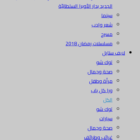
الجديد بدار الأوبرا السلطانيّة
سينما
شعر وادب
مسرح
مسلسلات رمضان 2018
لايف ستايل
توك شو
صحة وجمال
مرأة وطفل
ورا كل باب
الكل
توك شو
سيارات
صحة وجمال
غرائب وطرائف