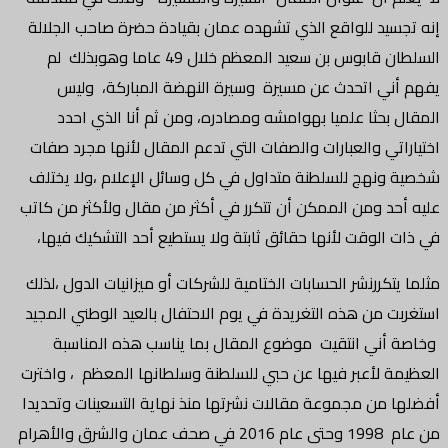
إنه تجسيد للواقع الذي تشهده عمان بقيادة حضرة صاحب الجلالة
السلطان قابوس بن سعيد المعظم خلال 49 عاما وهوبذلك لم
يفهم أني اتحدث عن مسيرة وسيرة النهضة المباركة، وليس
المقال بحثا علميا بهوامشه ومصادره، ومن ثم أنا الذي احدد
اختياراتي والعبارات والصفات التي تدعم المقال لأنها مجرد صفات
شخصية ونهج للسلطنة متداول في كل وسائل الإعلام ،ولا يختلف
عليه أحد ومن الممكن أن تتكرر في أكثر من مقال ولأكثر من كاتب
في ذات الوقت لأنها حقائق ثابتة ولا يستطيع أحد التشكيك فيها،
مثلما يتكررنشر الحسابات الختامية للشركات أو ميزانيات الدول ،لذلك
استغربت من هذه التغريدة في يوم الاحتفال بالعيد الوطني المجيد
وخاصة أني انتقيت موضوع المقال بما يناسب هذه المناسبة
العظيمة لأعبر فيها عن حبي للسلطنة وسلطانها المعظم ، واخترت
أفضلها من مجموعة مقالات نشرتها منذ نهاية التسعينات وتحديدا
من عام 1998 وحتى عام 2016 في صحف عمان والشرق والأهرام