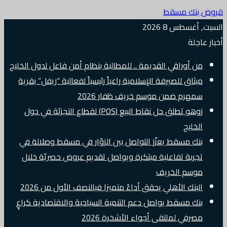
قروض بنك مسقط
السبت, أغسطس 8 2026
أخبار عاجلة
من أوراقي القديمة .. للمطالبة بنظام أمن فاعل لدول الخليج
ميثاق للصيرفة الإسلامية راعياً رئيسياً لفعالية “ريفل” بقرية
سمهرم ضمن موسم خريف ظفار 2026
زوهو تطلق حل نقاط البيع (POS) لقطاع التجزئة في دول
الخليج
بنك مسقط يعزّز التواصل بين الزوّار في مسقط وصلالة في
تجربة تفاعلية مبتكرة ويواصل تقديم عروض حصريّة خلال
موسم الخريف
البنك الأهلي يحقق أداءً متميزا فيالنصف الأول من 2026
بنك مسقط يواصل دعم التنمية السياحية والاقتصادية كراعٍ
مصرفي لملتقى أجواء الأشخرة 2026