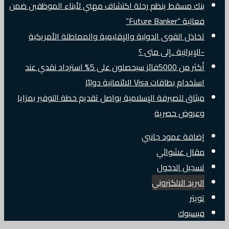
بنك مسقط ينظم رحلة اكتشاف مهني لأبناء الموظفين ضمن
فعالية “Future Banker”
تخاذل القوى الدولية والإقليمية والمماطلة الأمريكية
-الإيرانية ..إلى متى ؟
أكثر من 5000فائز سيحصلون على 5% استرداد نقدي عند
استخدام بطاقات Visa الائتمانية دوليًا
ميثاق للصيرفة الإسلامية يواصل تقديم خطة التوفير بمزايا
وعروض حصرية
إضافة عمود جانبي
مقال عشوائي
تسجيل الدخول
البريد الالكتروني
تويتر
فيسبوك