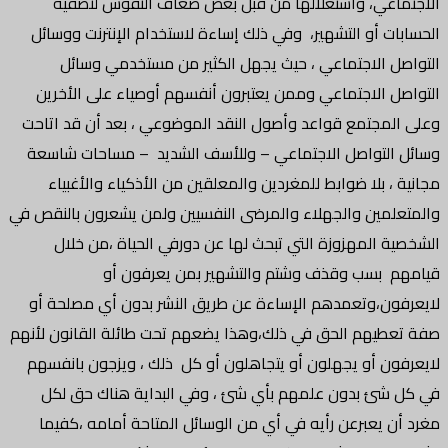
الاجتماعي، واستغلالها من قبل بعض ضعاف النفوس لتصفية
الحسابات أو التشهير، وفي ذلك إساءة لاستخدام الإنترنت ووسائل
التواصل الاجتماعي ، حيث يجهل الكثير من مستخدمي وسائل
التواصل الاجتماعي وممن يعتبرون أنفسهم أوصياء على الأخرين
وعلى المجتمع قواعد وأصول النقد الموضوعي ، بعد أن قد اتاحت
وسائل التواصل الاجتماعي – وللأسف الشديد – مساحات شاسعة
مجانية ، بلا ضوابط للمغردين والمعلقين من الأذكياء والأغبياء
والمتعلمين والجهلاء والمرضى النفسيين ولمن يشعرون بالنقص في
الشخصية المهزوزة التي تبحث لها عن دورفي الحياة ،من خلال
قيامهم بسب وقذف وشتم والتشهير بمن يعرفون أو
لايعرفون،وتعمدهم الإساءة عن طريق النشر بدون أي مصلحة أو
صفة تعطيهم الحق في ذلك،وهذا يضعهم تحت طائلة القانون لأنهم
لايعرفون أو يجهلون أو يتجاهلون أو كل ذلك ، ويزجون بانفسهم
في كل شئ بدون علمهم بأي شئ ، وفي البداية هناك حق لكل
مغرد أن يعبرعن رأيه في أي من الوسائل المتاحة أمامه ،كفيما