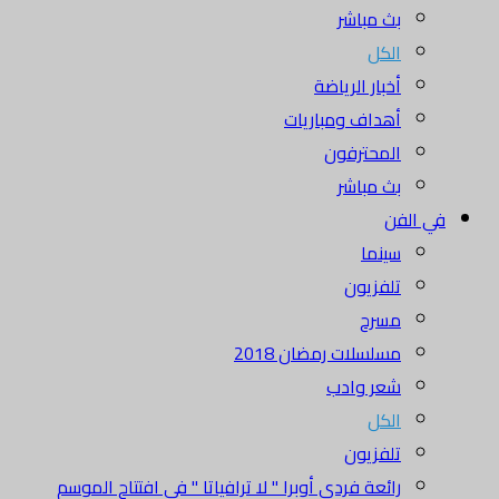
بث مباشر
الكل
أخبار الرياضة
أهداف ومباريات
المحترفون
بث مباشر
في الفن
سينما
تلفزيون
مسرح
مسلسلات رمضان 2018
شعر وادب
الكل
تلفزيون
رائعة فردي أوبرا " لا ترافياتا " في افتتاح الموسم