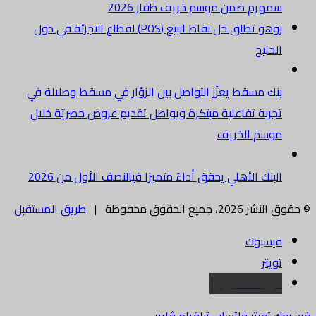
سمهرم ضمن موسم خريف ظفار 2026
زوهو تطلق حل نقاط البيع (POS) لقطاع التجزئة في دول
الخليج
بنك مسقط يعزّز التواصل بين الزوّار في مسقط وصلالة في
تجربة تفاعلية مبتكرة ويواصل تقديم عروض حصريّة خلال
موسم الخريف
البنك الأهلي يحقق أداءً متميزا فيالنصف الأول من 2026
© حقوق النشر 2026، جميع الحقوق محفوظة |
طريق المستقبل
فيسبوك
تويتر
البريد الالكتروني
فيسبوك
تويتر
واتساب
تيلقرام
ڤايبر